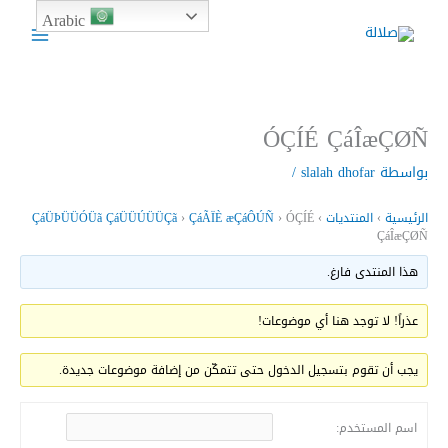
خطي
ا
Arabic
لى
ل
لمحتوى
ب
ح
ث
ÓÇÍÉ ÇáÎæÇØÑ
بواسطة
slalah dhofar
/
الرئيسية
›
المنتديات
›
ÓÇÍÉ
›
ÇáÃÏÈ æÇáÔÚÑ
›
ÇáÜÞÜÜÓÜã ÇáÜÜÚÜÜÇã
ÇáÎæÇØÑ
هذا المنتدى فارغ.
عذراً! لا توجد هنا أي موضوعات!
يجب أن تقوم بتسجيل الدخول حتى تتمكّن من إضافة موضوعات جديدة.
اسم المستخدم: