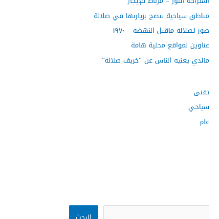
استراحة النور – مرباط للإيجار
مناطق سياحية ننصح بزيارتها في صلالة
صور لصلالة ماقبل النهضة – ١٩٧٠
عناوين لمواقع محلية هامة
مالذي يعنيه الناس عن “خريف صلالة”
تقني
سياحي
عام
البحث