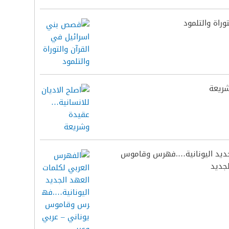
راة والتلمود
شريعة
جديد اليونانية….فهرس وقاموس
لجديد