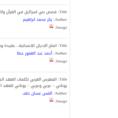
Title:
قصص بني اسرائيل في القرآن والتو
Author:
بكر محمد ابراهيم
Image:
Title:
اصلح الاديان للانسانية…عقيدة و
Author:
أحمد عبد الغفور عطا
Image:
Title:
الفهرس العربي لكلمات العهد ال
يوناني – عربي وعربي – يوناني للعهد ا
Author:
القس غسان خلف
Image: