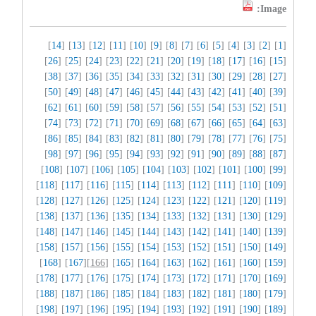
Image:
]
14
] [
13
] [
12
] [
11
] [
10
] [
9
] [
8
] [
7
] [
6
] [
5
] [
4
] [
3
] [
2
] [
1
[
]
26
] [
25
] [
24
] [
23
] [
22
] [
21
] [
20
] [
19
] [
18
] [
17
] [
16
] [
15
[
]
38
] [
37
] [
36
] [
35
] [
34
] [
33
] [
32
] [
31
] [
30
] [
29
] [
28
] [
27
[
]
50
] [
49
] [
48
] [
47
] [
46
] [
45
] [
44
] [
43
] [
42
] [
41
] [
40
] [
39
[
]
62
] [
61
] [
60
] [
59
] [
58
] [
57
] [
56
] [
55
] [
54
] [
53
] [
52
] [
51
[
]
74
] [
73
] [
72
] [
71
] [
70
] [
69
] [
68
] [
67
] [
66
] [
65
] [
64
] [
63
[
]
86
] [
85
] [
84
] [
83
] [
82
] [
81
] [
80
] [
79
] [
78
] [
77
] [
76
] [
75
[
]
98
] [
97
] [
96
] [
95
] [
94
] [
93
] [
92
] [
91
] [
90
] [
89
] [
88
] [
87
[
]
108
] [
107
] [
106
] [
105
] [
104
] [
103
] [
102
] [
101
] [
100
] [
99
[
]
118
] [
117
] [
116
] [
115
] [
114
] [
113
] [
112
] [
111
] [
110
] [
109
[
]
128
] [
127
] [
126
] [
125
] [
124
] [
123
] [
122
] [
121
] [
120
] [
119
[
]
138
] [
137
] [
136
] [
135
] [
134
] [
133
] [
132
] [
131
] [
130
] [
129
[
]
148
] [
147
] [
146
] [
145
] [
144
] [
143
] [
142
] [
141
] [
140
] [
139
[
]
158
] [
157
] [
156
] [
155
] [
154
] [
153
] [
152
] [
151
] [
150
] [
149
[
]
168
] [
167
][
166
] [
165
] [
164
] [
163
] [
162
] [
161
] [
160
] [
159
[
]
178
] [
177
] [
176
] [
175
] [
174
] [
173
] [
172
] [
171
] [
170
] [
169
[
]
188
] [
187
] [
186
] [
185
] [
184
] [
183
] [
182
] [
181
] [
180
] [
179
[
]
198
] [
197
] [
196
] [
195
] [
194
] [
193
] [
192
] [
191
] [
190
] [
189
[